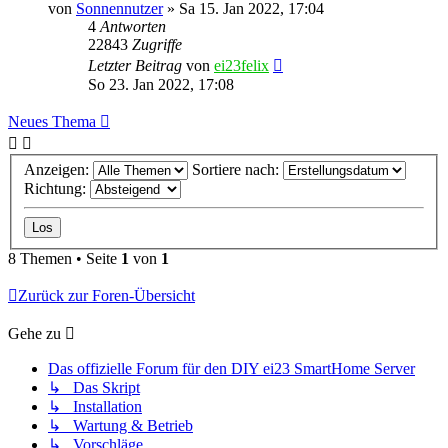
von
Sonnennutzer
»
Sa 15. Jan 2022, 17:04
4
Antworten
22843
Zugriffe
Letzter Beitrag
von
ei23felix
So 23. Jan 2022, 17:08
Neues Thema
Anzeigen:
Sortiere nach:
Richtung:
8 Themen • Seite
1
von
1
Zurück zur Foren-Übersicht
Gehe zu
Das offizielle Forum für den DIY ei23 SmartHome Server
↳ Das Skript
↳ Installation
↳ Wartung & Betrieb
↳ Vorschläge