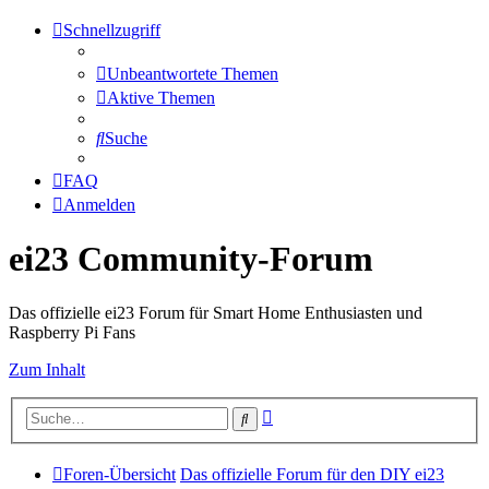
Schnellzugriff
Unbeantwortete Themen
Aktive Themen
Suche
FAQ
Anmelden
ei23 Community-Forum
Das offizielle ei23 Forum für Smart Home Enthusiasten und
Raspberry Pi Fans
Zum Inhalt
Erweiterte
Suche
Suche
Foren-Übersicht
Das offizielle Forum für den DIY ei23