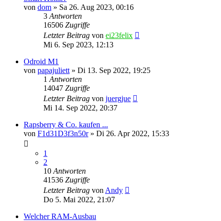
von
dom
»
Sa 26. Aug 2023, 00:16
3
Antworten
16506
Zugriffe
Letzter Beitrag
von
ei23felix
Mi 6. Sep 2023, 12:13
Odroid M1
von
papajuliett
»
Di 13. Sep 2022, 19:25
1
Antworten
14047
Zugriffe
Letzter Beitrag
von
juergjue
Mi 14. Sep 2022, 20:37
Rapsberry & Co. kaufen ...
von
F1d31D3f3n50r
»
Di 26. Apr 2022, 15:33
1
2
10
Antworten
41536
Zugriffe
Letzter Beitrag
von
Andy
Do 5. Mai 2022, 21:07
Welcher RAM-Ausbau