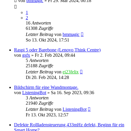
von
bmmagic
»
Fr 29. Mär 2024, 00:18
1
2
16
Antworten
61308
Zugriffe
Letzter Beitrag
von
bmmagic
So 13. Okt 2024, 17:51
Raspi 5 oder Barebone (Lenovo Think Centre)
von
gsfx
»
Fr 2. Feb 2024, 09:44
5
Antworten
25188
Zugriffe
Letzter Beitrag
von
ei23felix
Di 20. Feb 2024, 14:28
Bildschirm für eine Wandmontage.
von
ListeningBot
»
Sa 16. Sep 2023, 09:36
3
Antworten
21940
Zugriffe
Letzter Beitrag
von
ListeningBot
Fr 13. Okt 2023, 12:57
Defekte Rollladensteuerung 433mHz defekt, Beginn für ein
Smart Home?