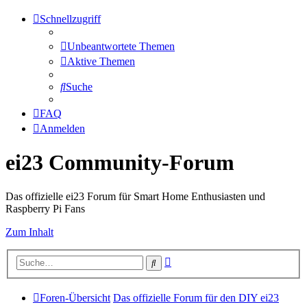
Schnellzugriff
Unbeantwortete Themen
Aktive Themen
Suche
FAQ
Anmelden
ei23 Community-Forum
Das offizielle ei23 Forum für Smart Home Enthusiasten und
Raspberry Pi Fans
Zum Inhalt
Erweiterte
Suche
Suche
Foren-Übersicht
Das offizielle Forum für den DIY ei23