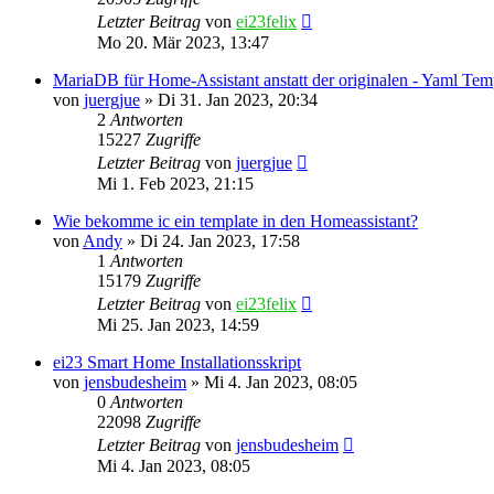
Letzter Beitrag
von
ei23felix
Mo 20. Mär 2023, 13:47
MariaDB für Home-Assistant anstatt der originalen - Yaml Tem
von
juergjue
»
Di 31. Jan 2023, 20:34
2
Antworten
15227
Zugriffe
Letzter Beitrag
von
juergjue
Mi 1. Feb 2023, 21:15
Wie bekomme ic ein template in den Homeassistant?
von
Andy
»
Di 24. Jan 2023, 17:58
1
Antworten
15179
Zugriffe
Letzter Beitrag
von
ei23felix
Mi 25. Jan 2023, 14:59
ei23 Smart Home Installationsskript
von
jensbudesheim
»
Mi 4. Jan 2023, 08:05
0
Antworten
22098
Zugriffe
Letzter Beitrag
von
jensbudesheim
Mi 4. Jan 2023, 08:05