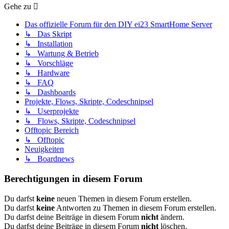
Gehe zu
Das offizielle Forum für den DIY ei23 SmartHome Server
↳ Das Skript
↳ Installation
↳ Wartung & Betrieb
↳ Vorschläge
↳ Hardware
↳ FAQ
↳ Dashboards
Projekte, Flows, Skripte, Codeschnipsel
↳ Userprojekte
↳ Flows, Skripte, Codeschnipsel
Offtopic Bereich
↳ Offtopic
Neuigkeiten
↳ Boardnews
Berechtigungen in diesem Forum
Du darfst
keine
neuen Themen in diesem Forum erstellen.
Du darfst
keine
Antworten zu Themen in diesem Forum erstellen.
Du darfst deine Beiträge in diesem Forum
nicht
ändern.
Du darfst deine Beiträge in diesem Forum
nicht
löschen.