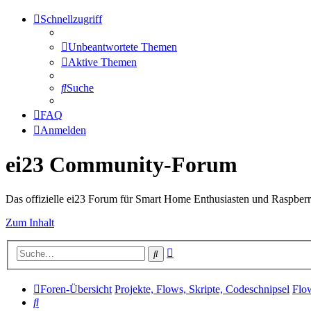
Schnellzugriff
Unbeantwortete Themen
Aktive Themen
Suche
FAQ
Anmelden
ei23 Community-Forum
Das offizielle ei23 Forum für Smart Home Enthusiasten und Raspberr
Zum Inhalt
Erweiterte
Suche
Suche
Foren-Übersicht
Projekte, Flows, Skripte, Codeschnipsel
Flow
Suche