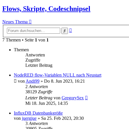
Flows, Skripte, Codeschnipsel
Neues Thema
Erweiterte
Suche
Suche
7 Themen • Seite
1
von
1
Themen
Antworten
Zugriffe
Letzter Beitrag
NodeRED flow-Variablen NULL nach Neustart
von
Andi99
»
Do 8. Jun 2023, 16:21
2
Antworten
38129
Zugriffe
Letzter Beitrag
von
GregorySex
Mi 18. Jun 2025, 14:35
InfluxDB Datenbankgröße
von
juergjue
»
Sa 25. Feb 2023, 20:30
3
Antworten
20905
Zugriffe