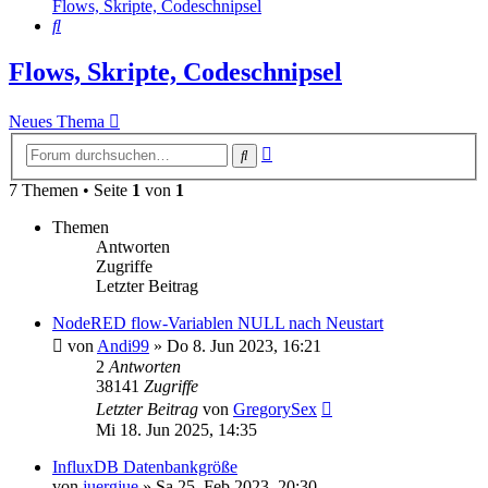
Flows, Skripte, Codeschnipsel
Suche
Flows, Skripte, Codeschnipsel
Neues Thema
Erweiterte
Suche
Suche
7 Themen • Seite
1
von
1
Themen
Antworten
Zugriffe
Letzter Beitrag
NodeRED flow-Variablen NULL nach Neustart
von
Andi99
»
Do 8. Jun 2023, 16:21
2
Antworten
38141
Zugriffe
Letzter Beitrag
von
GregorySex
Mi 18. Jun 2025, 14:35
InfluxDB Datenbankgröße
von
juergjue
»
Sa 25. Feb 2023, 20:30