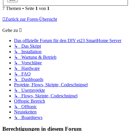
7 Themen • Seite
1
von
1
Zurück zur Foren-Übersicht
Gehe zu
Das offizielle Forum für den DIY ei23 SmartHome Server
↳ Das Skript
↳ Installation
↳ Wartung & Betrieb
↳ Vorschläge
↳ Hardware
↳ FAQ
↳ Dashboards
Projekte, Flows, Skripte, Codeschnipsel
↳ Userprojekte
↳ Flows, Skripte, Codeschnipsel
Offtopic Bereich
↳ Offtopic
Neuigkeiten
↳ Boardnews
Berechtigungen in diesem Forum