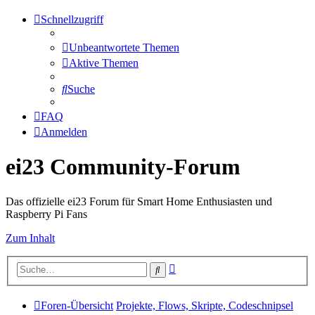
Schnellzugriff
Unbeantwortete Themen
Aktive Themen
Suche
FAQ
Anmelden
ei23 Community-Forum
Das offizielle ei23 Forum für Smart Home Enthusiasten und
Raspberry Pi Fans
Zum Inhalt
Erweiterte
Suche
Suche
Foren-Übersicht
Projekte, Flows, Skripte, Codeschnipsel