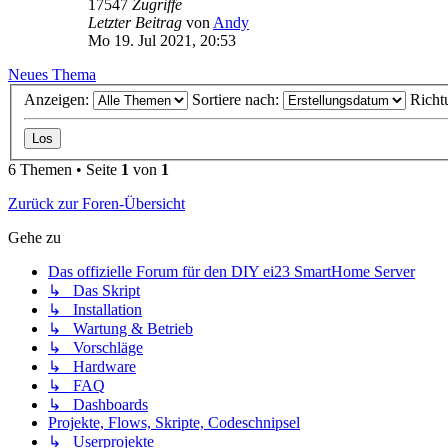
17547
Zugriffe
Letzter Beitrag
von
Andy
Mo 19. Jul 2021, 20:53
Neues Thema
Anzeigen:
Sortiere nach:
Richt
6 Themen • Seite
1
von
1
Zurück zur Foren-Übersicht
Gehe zu
Das offizielle Forum für den DIY ei23 SmartHome Server
↳ Das Skript
↳ Installation
↳ Wartung & Betrieb
↳ Vorschläge
↳ Hardware
↳ FAQ
↳ Dashboards
Projekte, Flows, Skripte, Codeschnipsel
↳ Userprojekte