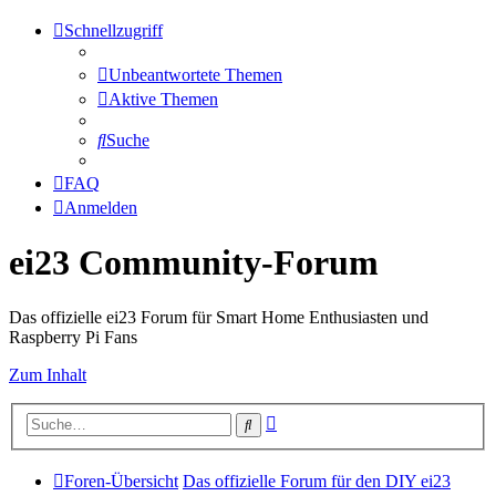
Schnellzugriff
Unbeantwortete Themen
Aktive Themen
Suche
FAQ
Anmelden
ei23 Community-Forum
Das offizielle ei23 Forum für Smart Home Enthusiasten und
Raspberry Pi Fans
Zum Inhalt
Erweiterte
Suche
Suche
Foren-Übersicht
Das offizielle Forum für den DIY ei23