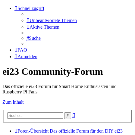
Schnellzugriff
Unbeantwortete Themen
Aktive Themen
Suche
FAQ
Anmelden
ei23 Community-Forum
Das offizielle ei23 Forum für Smart Home Enthusiasten und
Raspberry Pi Fans
Zum Inhalt
Erweiterte
Suche
Suche
Foren-Übersicht
Das offizielle Forum für den DIY ei23