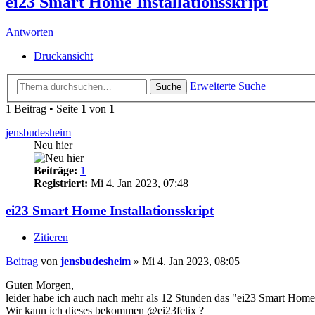
ei23 Smart Home Installationsskript
Antworten
Druckansicht
Erweiterte Suche
Suche
1 Beitrag • Seite
1
von
1
jensbudesheim
Neu hier
Beiträge:
1
Registriert:
Mi 4. Jan 2023, 07:48
ei23 Smart Home Installationsskript
Zitieren
Beitrag
von
jensbudesheim
»
Mi 4. Jan 2023, 08:05
Guten Morgen,
leider habe ich auch nach mehr als 12 Stunden das "ei23 Smart Home In
Wir kann ich dieses bekommen @ei23felix ?