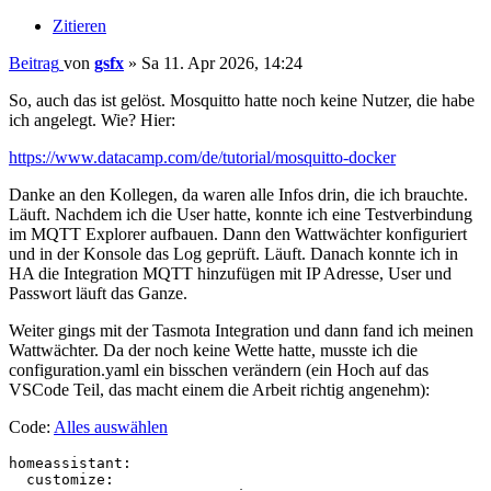
Zitieren
Beitrag
von
gsfx
»
Sa 11. Apr 2026, 14:24
So, auch das ist gelöst. Mosquitto hatte noch keine Nutzer, die habe
ich angelegt. Wie? Hier:
https://www.datacamp.com/de/tutorial/mosquitto-docker
Danke an den Kollegen, da waren alle Infos drin, die ich brauchte.
Läuft. Nachdem ich die User hatte, konnte ich eine Testverbindung
im MQTT Explorer aufbauen. Dann den Wattwächter konfiguriert
und in der Konsole das Log geprüft. Läuft. Danach konnte ich in
HA die Integration MQTT hinzufügen mit IP Adresse, User und
Passwort läuft das Ganze.
Weiter gings mit der Tasmota Integration und dann fand ich meinen
Wattwächter. Da der noch keine Wette hatte, musste ich die
configuration.yaml ein bisschen verändern (ein Hoch auf das
VSCode Teil, das macht einem die Arbeit richtig angenehm):
Code:
Alles auswählen
homeassistant:

  customize:
