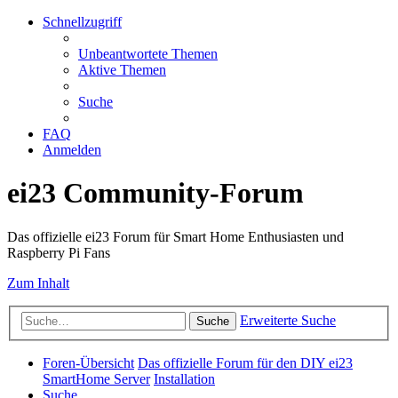
Schnellzugriff
Unbeantwortete Themen
Aktive Themen
Suche
FAQ
Anmelden
ei23 Community-Forum
Das offizielle ei23 Forum für Smart Home Enthusiasten und
Raspberry Pi Fans
Zum Inhalt
Erweiterte Suche
Suche
Foren-Übersicht
Das offizielle Forum für den DIY ei23
SmartHome Server
Installation
Suche