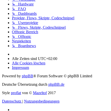
↳ Hardware
↳ FAQ
↳ Dashboards
Projekte, Flows, Skripte, Codeschnipsel
↳ Userprojekte
↳ Flows, Skripte, Codeschnipsel
Offtopic Bereich
↳ Offtopic
Neuigkeiten
↳ Boardnews
Alle Zeiten sind
UTC+02:00
Alle Cookies löschen
Impressum
Powered by
phpBB
® Forum Software © phpBB Limited
Deutsche Übersetzung durch
phpBB.de
Style
proflat
von ©
Mazeltof
2017
Datenschutz
|
Nutzungsbedingungen