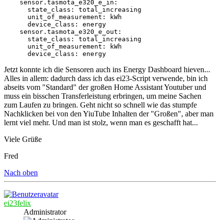
    sensor.tasmota_e320_e_in:

      state_class: total_increasing

      unit_of_measurement: kWh

      device_class: energy

    sensor.tasmota_e320_e_out:

      state_class: total_increasing

      unit_of_measurement: kWh

      device_class: energy
Jetzt konnte ich die Sensoren auch ins Energy Dashboard hieven...
Alles in allem: dadurch dass ich das ei23-Script verwende, bin ich
abseits vom "Standard" der großen Home Assistant Youtuber und
muss ein bisschen Transferleistung erbringen, um meine Sachen
zum Laufen zu bringen. Geht nicht so schnell wie das stumpfe
Nachklicken bei von den YiuTube Inhalten der "Großen", aber man
lernt viel mehr. Und man ist stolz, wenn man es geschafft hat...
Viele Grüße
Fred
Nach oben
ei23felix
Administrator