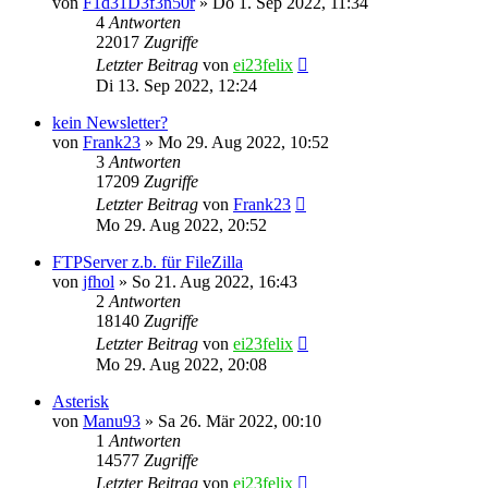
von
F1d31D3f3n50r
»
Do 1. Sep 2022, 11:34
4
Antworten
22017
Zugriffe
Letzter Beitrag
von
ei23felix
Di 13. Sep 2022, 12:24
kein Newsletter?
von
Frank23
»
Mo 29. Aug 2022, 10:52
3
Antworten
17209
Zugriffe
Letzter Beitrag
von
Frank23
Mo 29. Aug 2022, 20:52
FTPServer z.b. für FileZilla
von
jfhol
»
So 21. Aug 2022, 16:43
2
Antworten
18140
Zugriffe
Letzter Beitrag
von
ei23felix
Mo 29. Aug 2022, 20:08
Asterisk
von
Manu93
»
Sa 26. Mär 2022, 00:10
1
Antworten
14577
Zugriffe
Letzter Beitrag
von
ei23felix