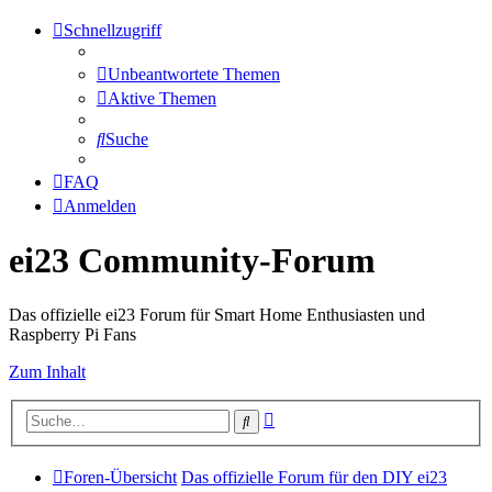
Schnellzugriff
Unbeantwortete Themen
Aktive Themen
Suche
FAQ
Anmelden
ei23 Community-Forum
Das offizielle ei23 Forum für Smart Home Enthusiasten und
Raspberry Pi Fans
Zum Inhalt
Erweiterte
Suche
Suche
Foren-Übersicht
Das offizielle Forum für den DIY ei23