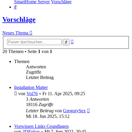
SmartHome Server
Vorschläge
Suche
Vorschläge
Neues Thema
Erweiterte
Suche
Suche
20 Themen • Seite
1
von
1
Themen
Antworten
Zugriffe
Letzter Beitrag
Installation Matter
von
Vol76
»
Fr 11. Apr 2025, 09:25
3
Antworten
18116
Zugriffe
Letzter Beitrag
von
GregorySex
Mi 18. Jun 2025, 15:12
Vorwissen Links Grundlagen
von
3DFokus
»
Mi 7. Sep 2022, 20:45