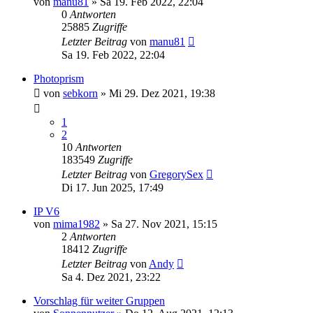
von
manu81
»
Sa 19. Feb 2022, 22:04
0
Antworten
25885
Zugriffe
Letzter Beitrag
von
manu81
Sa 19. Feb 2022, 22:04
Photoprism
von
sebkorn
»
Mi 29. Dez 2021, 19:38
1
2
10
Antworten
183549
Zugriffe
Letzter Beitrag
von
GregorySex
Di 17. Jun 2025, 17:49
IP V6
von
mima1982
»
Sa 27. Nov 2021, 15:15
2
Antworten
18412
Zugriffe
Letzter Beitrag
von
Andy
Sa 4. Dez 2021, 23:22
Vorschlag für weiter Gruppen